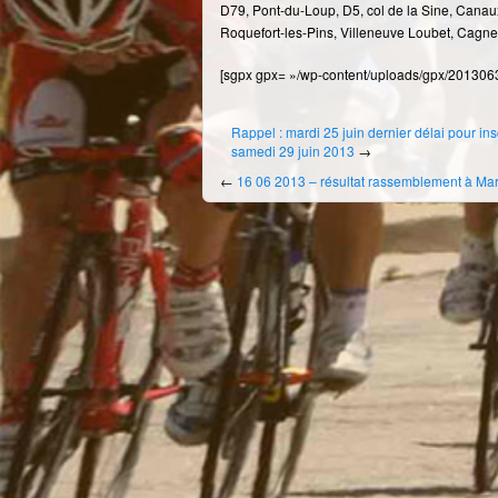
D79, Pont-du-Loup, D5, col de la Sine, Canaux
Roquefort-les-Pins, Villeneuve Loubet, Cagnes
[sgpx gpx= »/wp-content/uploads/gpx/20130
Rappel : mardi 25 juin dernier délai pour ins
samedi 29 juin 2013
→
←
16 06 2013 – résultat rassemblement à Mar